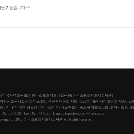
을 기원합니다.^^
주)한국자격교육협회 한국스포츠지도사교육원(한국스포츠지도사교육원)
격평생교육시설신고 제264호 / 통신판매신고 제01-4823호 / 출판사신고번호 제300-2007-5
표 : 이나경 / 개인정보관리자 : 조은비 / 서울특별시 종로구 혜화로 3길 19 아남빌딩 3
l : 02-766-0101 | Fax : 02-744-0113 | E-mail : ksportseducom@naver.com
opyright(c) 2015 한국스포츠지도사교육원 All Rights Reserved