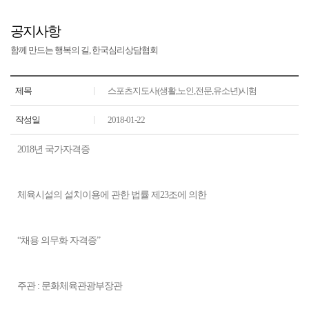
공지사항
함께 만드는 행복의 길, 한국심리상담협회
제목
스포츠지도사(생활,노인,전문,유소년)시험
작성일
2018-01-22
2018년 국가자격증
체육시설의 설치이용에 관한 법률 제23조에 의한
​“채용 의무화 자격증”
주관 : 문화체육관광부장관